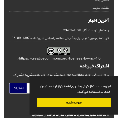
نقشه سایت
آخرین اخبار
راهنمای نویسندگان
1398-03-23
فونت های مورد نیاز برای نگارش مقاله براساس شیوه نامه
1397-09-15
https://creativecommons.org/licenses/by-nc/4.0/
اشتراک خبرنامه
برای دریافت اخبار و اطلاعیه های مهم نشریه در خبرنامه نشریه مشترک
شوید.
این وب سایت از کوکی ها برای اطمینان از ارائه بهترین
اشتراک
خدمات استفاده می کند.
متوجه شدم
© سامانه مدیریت نشریات علمی.
قدرت گرفته از
سیناوب