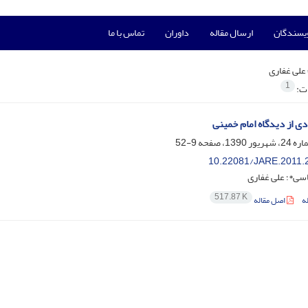
ویسندگان
ارسال مقاله
داوران
تماس با ما
علی غفاری
1
ات:
ادی از دیدگاه امام خمینی
9-52
10.22081/JARE.2011.
باسی*؛ علی غفاری
517.87 K
ه
اصل مقاله