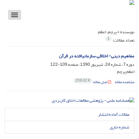
Toggle
vigation
نویسنده =
پرچم، اعظم
1
تعداد مقالات:
مفاهیم دینی- اخلاقی سازمان‏یافته در قرآن
دوره 7، شماره 24، شهریور 1390، صفحه
109-122
اعظم پرچم
259.02 K
مشاهده مقاله
اصل مقاله
مقالات آماده انتشار
شماره جاری