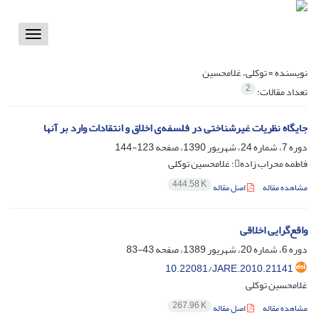
Toggle
vigation
نویسنده =
توکلی، غلامحسین
2
تعداد مقالات:
جایگاه نظریات غیرشناختی در فلسفه‌ی اخلاق و انتقادات وارد بر آنها
دوره 7، شماره 24، شهریور 1390، صفحه
123-144
فاطمه محراب زاده؛ غلامحسین توکلی
444.58 K
مشاهده مقاله
اصل مقاله
واقع‌گرایی اخلاقی
دوره 6، شماره 20، شهریور 1389، صفحه
43-83
10.22081/JARE.2010.21141
غلامحسین توکلی
267.96 K
مشاهده مقاله
اصل مقاله