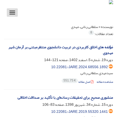
Toggle
vigation
نویسنده =
سلطانی رنانی، مهدی
8
تعداد مقالات:
مٰؤلفه های اخلاق کاربردی در تربیت دانشجوی منتظرمبتنی بر آرمان شهر
مهدوی
دوره 19، شماره 5، اسفند 1402، صفحه
121-144
10.22081/JARE.2024.68556.1892
سیدمهدی سلطانی رنانی
551.75 K
مشاهده مقاله
اصل مقاله
منشوری صحیح برای تحقیقات رسانه‌ای با تأکید بر صداقت اخلاقی
دوره 15، شماره 34، شهریور 1398، صفحه
83-106
10.22081/JARE.2019.55320.1441