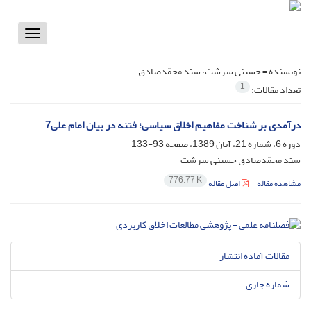
Toggle
vigation
نویسنده =
حسینی سرشت، سیّد محمّدصادق
1
تعداد مقالات:
درآمدی بر شناخت مفاهیم اخلاق سیاسی؛ فتنه در بیان امام علی7
دوره 6، شماره 21، آبان 1389، صفحه
93-133
سیّد محمّدصادق حسینی سرشت
776.77 K
مشاهده مقاله
اصل مقاله
مقالات آماده انتشار
شماره جاری