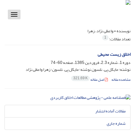
Toggle
vigation
نویسنده =
واعظی نژاد، زهرا
1
تعداد مقالات:
اخلاق زیست محیطی
دوره 1، شماره 2.3، فروردین 1385، صفحه
60-74
نوشته: مایکل پی. نلسون نوشته: مایکل پی. نلسون؛ زهرا واعظی نژاد
321.69 K
مشاهده مقاله
اصل مقاله
مقالات آماده انتشار
شماره جاری