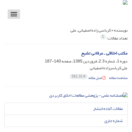
Toggle
vigation
نویسنده =
کرباسی زاده اصفهانی، علی
1
تعداد مقالات:
مکتب اخلاقی ـ عرفانی تشیع
دوره 1، شماره 2.3، فروردین 1385، صفحه
140-187
علی کرباسی‏زاده اصفهانی
561.31 K
مشاهده مقاله
اصل مقاله
مقالات آماده انتشار
شماره جاری