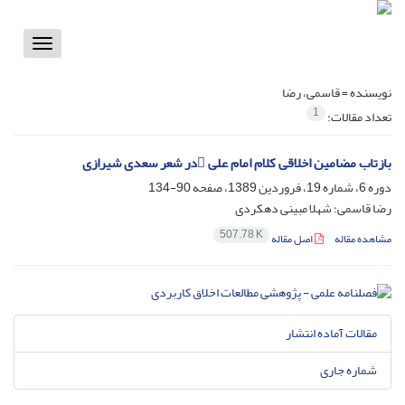
Toggle
vigation
نویسنده =
قاسمی، رضا
1
تعداد مقالات:
بازتاب مضامین اخلاقی کلام امام علی در شعر سعدی شیرازی
دوره 6، شماره 19، فروردین 1389، صفحه
90-134
رضا قاسمی؛ شهلا مبینی دهکردی
507.78 K
مشاهده مقاله
اصل مقاله
مقالات آماده انتشار
شماره جاری