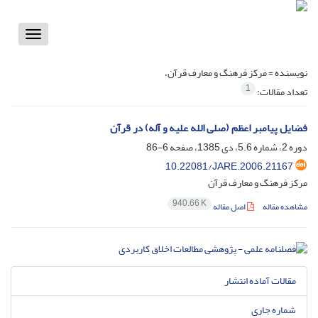
Toggle
vigation
نویسنده =
مرکز فرهنگ و معارف قرآن،
1
تعداد مقالات:
فضایل پیامبر اعظم (صلی الله علیه و آله) در قرآن
دوره 2، شماره 5.6، دی 1385، صفحه
6-86
10.22081/JARE.2006.21167
مرکز فرهنگ و معارف قرآن
940.66 K
مشاهده مقاله
اصل مقاله
مقالات آماده انتشار
شماره جاری