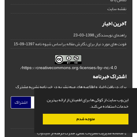
نقشه سایت
آخرین اخبار
راهنمای نویسندگان
1398-03-23
فونت های مورد نیاز برای نگارش مقاله براساس شیوه نامه
1397-09-15
https://creativecommons.org/licenses/by-nc/4.0/
اشتراک خبرنامه
برای دریافت اخبار و اطلاعیه های مهم نشریه در خبرنامه نشریه مشترک
شوید.
این وب سایت از کوکی ها برای اطمینان از ارائه بهترین
اشتراک
خدمات استفاده می کند.
متوجه شدم
© سامانه مدیریت نشریات علمی.
قدرت گرفته از
سیناوب