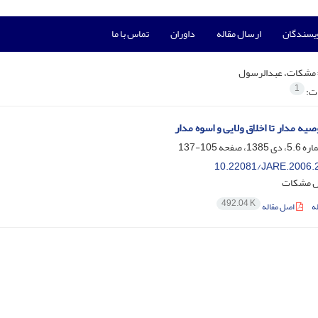
ویسندگان
ارسال مقاله
داوران
تماس با ما
مشکات، عبدالرسول
1
ات:
صیه‏ مدار تا اخلاق ولایی و اسوه‏ مدار
105-137
10.22081/JARE.2006.
ل مشکات
492.04 K
ه
اصل مقاله