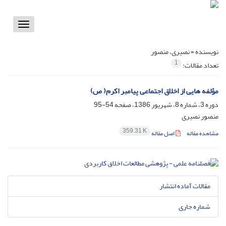
Toggle
vigation
نویسنده =
نصیری، منصور
1
تعداد مقالات:
مؤلفه هایی از اخلاق اجتماعی پیامبر اکرم( ص)
دوره 3، شماره 8، شهریور 1386، صفحه
54-95
منصور نصیری
359.31 K
مشاهده مقاله
اصل مقاله
مقالات آماده انتشار
شماره جاری