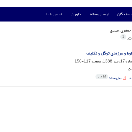
ویسندگان
ارسال مقاله
داوران
تماس با ما
جعفری، مهدی
1
ات:
ط و مرزهای توکّل و تکلیف
117-156
ری
3.7 M
ه
اصل مقاله