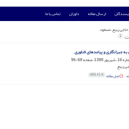
ویسندگان
ارسال مقاله
داوران
تماس با ما
حاجی ربیع، مسعود
1
ات:
 به جبرانگاری و پیامدهای فناوری
68-96
ی ربیع
489.41 K
ه
اصل مقاله