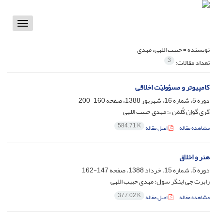
Toggle
vigation
نویسنده =
حبیب اللهی، مهدی
3
تعداد مقالات:
کامپیوتر و مسؤولیّت اخلاقی
دوره 5، شماره 16، شهریور 1388، صفحه
160-200
کَری گواِن کُلمَن ،؛ مهدی حبیب اللهی
584.71 K
مشاهده مقاله
اصل مقاله
هنر و اخلاق
دوره 5، شماره 15، خرداد 1388، صفحه
147-162
رابرت جی اینگر سول؛ مهدی حبیب اللهی
377.02 K
مشاهده مقاله
اصل مقاله