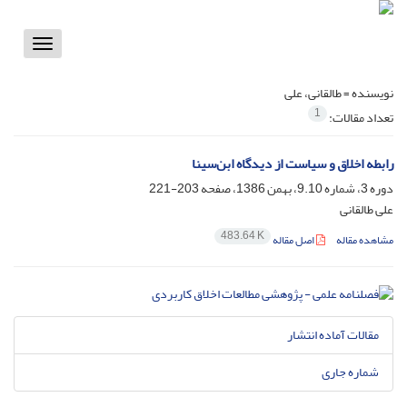
Toggle
vigation
نویسنده =
طالقانی، علی
1
تعداد مقالات:
رابطه اخلاق و سیاست از دیدگاه ابن‌‌سینا
دوره 3، شماره 9.10، بهمن 1386، صفحه
203-221
علی طالقانی
483.64 K
مشاهده مقاله
اصل مقاله
مقالات آماده انتشار
شماره جاری