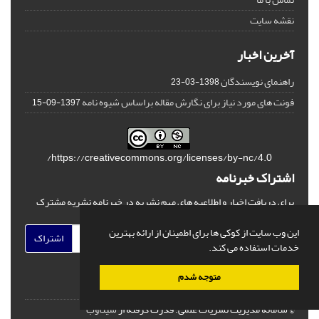
نقشه سایت
آخرین اخبار
راهنمای نویسندگان
1398-03-23
فونت های مورد نیاز برای نگارش مقاله براساس شیوه نامه
1397-09-15
https://creativecommons.org/licenses/by-nc/4.0/
اشتراک خبرنامه
برای دریافت اخبار و اطلاعیه های مهم نشریه در خبرنامه نشریه مشترک
شوید.
این وب سایت از کوکی ها برای اطمینان از ارائه بهترین
اشتراک
خدمات استفاده می کند.
متوجه شدم
© سامانه مدیریت نشریات علمی.
قدرت گرفته از
سیناوب