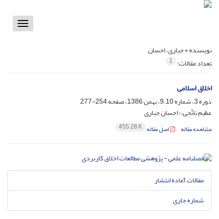
Toggle
vigation
نویسنده =
جباری، احسان
1
تعداد مقالات:
اخلاق اسلامی
دوره 3، شماره 9.10، بهمن 1386، صفحه
254-277
عظیم نانْجی،؛ احسان جباری
455.28 K
مشاهده مقاله
اصل مقاله
مقالات آماده انتشار
شماره جاری