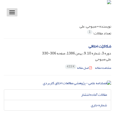
Toggle
vigation
نویسنده =
صبوحی، علی
1
تعداد مقالات:
شکاکیّت اخلاقی
دوره 3، شماره 9.10، بهمن 1386، صفحه
306-330
علی صبوحی
433 K
مشاهده مقاله
اصل مقاله
مقالات آماده انتشار
شماره جاری