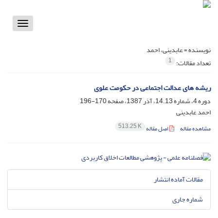
Toggle
vigation
نویسنده =
عابدینی، احمد
1
تعداد مقالات:
ریشه های عدالت اجتماعی در حکومت علوی
دوره 4، شماره 14.13، آذر 1387، صفحه
170-196
احمد عابدینی
513.25 K
مشاهده مقاله
اصل مقاله
مقالات آماده انتشار
شماره جاری