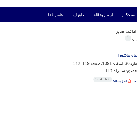
ویسندگان
ارسال مقاله
داوران
تماس با ما
اداک، صابر
1
ات:
یام عاشورا
119-142
مدی؛ صابر اداک
539.16 K
ه
اصل مقاله