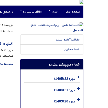
صفحه اصلی
مرور
اطلاعات نشریه
راهنمای ن
نویسنده =
تعداد مقال
مقالات آماده انتشار
اخلاق در ق
شماره جاری
دوره 8، شماره 30، اسفند 1391، صفحه
عباسعلی مح
مشاهده مقال
شماره‌های پیشین نشریه
دوره 22 (1405)
دوره 21 (1404)
دوره 20 (1403)