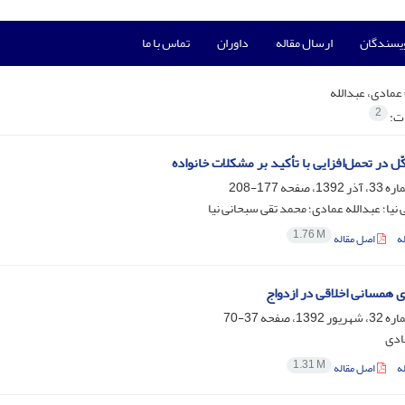
ویسندگان
ارسال مقاله
داوران
تماس با ما
عمادی، عبدالله
2
ات:
ّل در تحمل‌افزایی با تأکید بر مشکلات خانواده
177-208
 نیا؛ عبدالله عمادی؛ محمد تقی سبحانی نیا
1.76 M
ه
اصل مقاله
همسانی اخلاقی در ازدواج
37-70
ادی
1.31 M
ه
اصل مقاله