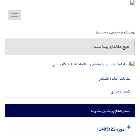
Toggle
vigation
نویسنده =
نجفی --، رضا
هیچ مقاله ای پیدا نشد.
مقالات آماده انتشار
شماره جاری
شماره‌های پیشین نشریه
دوره 22 (1405)