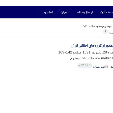
ویسندگان
ارسال مقاله
داوران
تماس با ما
موسوی، متینه السادات
1
ات:
محور از گزاره‌های اخلاقی قرآن
142-169
نه السادات موسوی
932.47 K
ه
اصل مقاله