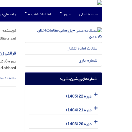
صفحه اصلی
مرور
اطلاعات نشریه
راهنمای ن
نویسنده =
تعداد مقال
مقالات آماده انتشار
قرائتی زن‌
شماره جاری
دوره 8، شماره 28، شهریور 1391، صفحه
mehrdad abbasi؛ متی
مشاهده مقال
شماره‌های پیشین نشریه
دوره 22 (1405)
دوره 21 (1404)
دوره 20 (1403)