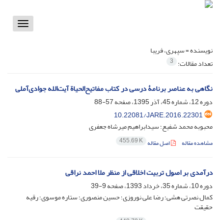
Toggle
vigation
نویسنده =
سپهری، فریبا
3
تعداد مقالات:
نگاهی به عناصر برنامۀ درسی در کتاب مفاتیح‌الحیاة آیت‌الله جوادی‌آملی
دوره 12، شماره 45، آذر 1395، صفحه
57-88
10.22081/JARE.2016.22301
محبوبه محمد شفیع؛ سیدابراهیم میرشاه جعفری
455.69 K
مشاهده مقاله
اصل مقاله
درآمدی بر اصول تربیت اخلاقی از منظر ملا احمد نراقی
دوره 10، شماره 35، خرداد 1393، صفحه
9-39
کمال نصرتی هشی؛ رضا علی نوروزی؛ حسین منصوری؛ ستاره موسوی؛ رقیه
حقیقت