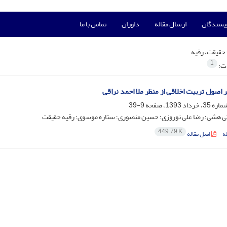
ویسندگان
ارسال مقاله
داوران
تماس با ما
حقیقت، رقیه
1
ات:
 اصول تربیت اخلاقی از منظر ملا احمد نراقی
9-39
ی هشی؛ رضا علی نوروزی؛ حسین منصوری؛ ستاره موسوی؛ رقیه حقیقت
449.79 K
ه
اصل مقاله