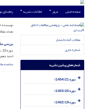
صفحه اصلی
مرور
اطلاعات نشریه
راهنمای ن
نویسنده =
تعداد مقال
مقالات آماده انتشار
بررسی مکت
شماره جاری
دوره 10، شماره 37، آذر 1393، صفحه
احمد جعفری
مشاهده مقال
شماره‌های پیشین نشریه
دوره 21 (1404)
دوره 20 (1403)
دوره 19 (1402)