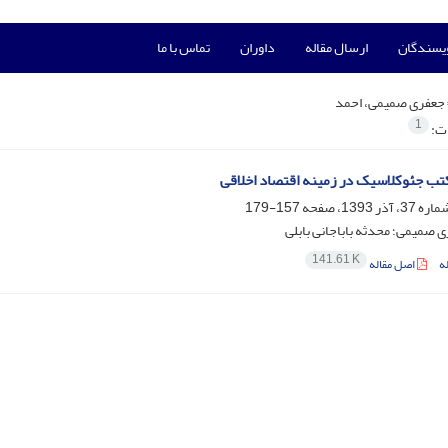
ویسندگان
ارسال مقاله
داوران
تماس با ما
جعفری صمیمی، احمد
1
ات:
ب جئوکلاسیک در زمینه اقتصاد اخلاقی
157-179
 صمیمی؛ محدثه باباجانی بابلی
141.61 K
ه
اصل مقاله