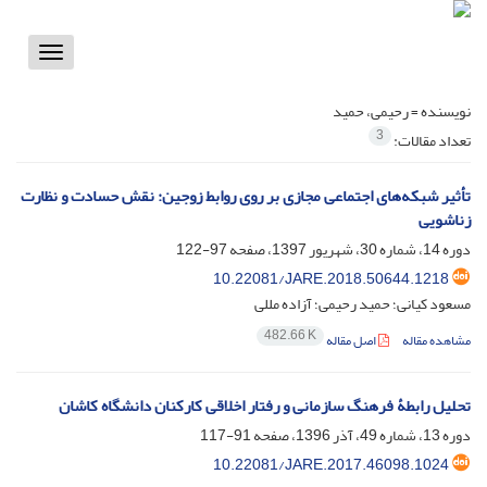
Toggle
vigation
نویسنده =
رحیمی، حمید
3
تعداد مقالات:
تأثیر شبکه‌های اجتماعی مجازی بر روی روابط زوجین: نقش حسادت و نظارت
زناشویی
دوره 14، شماره 30، شهریور 1397، صفحه
97-122
10.22081/JARE.2018.50644.1218
مسعود کیانی؛ حمید رحیمی؛ آزاده مللی
482.66 K
مشاهده مقاله
اصل مقاله
تحلیل رابطۀ فرهنگ سازمانی و رفتار اخلاقی کارکنان دانشگاه کاشان
دوره 13، شماره 49، آذر 1396، صفحه
91-117
10.22081/JARE.2017.46098.1024