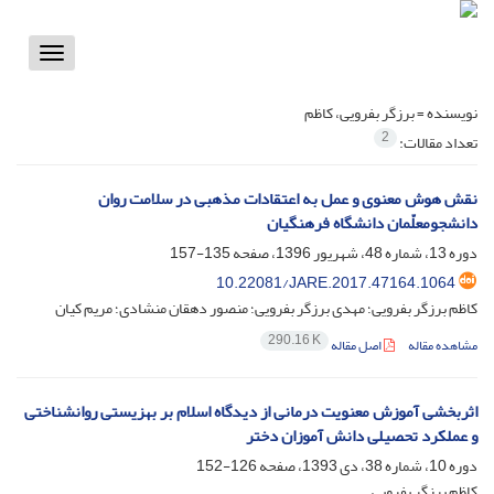
Toggle
vigation
نویسنده =
برزگر بفرویی، کاظم
2
تعداد مقالات:
نقش هوش معنوی و عمل به اعتقادات مذهبی در سلامت روان
دانشجومعلّمان دانشگاه فرهنگیان
دوره 13، شماره 48، شهریور 1396، صفحه
135-157
10.22081/JARE.2017.47164.1064
کاظم برزگر بفرویی؛ مهدی برزگر بفرویی؛ منصور دهقان منشادی؛ مریم کیان
290.16 K
مشاهده مقاله
اصل مقاله
اثربخشی آموزش معنویت درمانی از دیدگاه اسلام بر بهزیستی روانشناختی
و عملکرد تحصیلی دانش آموزان دختر
دوره 10، شماره 38، دی 1393، صفحه
126-152
کاظم برزگر بفرویی