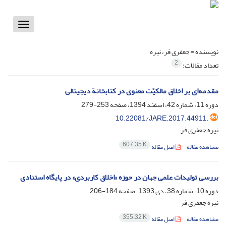
Toggle
vigation
نویسنده =
جعفری فر، نیره
2
تعداد مقالات:
مقدمه‌ای بر اخلاق مالکیّت معنوی در کتابخانة دیجیتالی
دوره 11، شماره 42، اسفند 1394، صفحه
253-279
10.22081/JARE.2017.44911.
نیره جعفری فر
607.35 K
مشاهده مقاله
اصل مقاله
بررسی تولیدات علمی جهان در حوزه «اخلاق کاربردی» در پایگاه استنادی
دوره 10، شماره 38، دی 1393، صفحه
184-206
نیره جعفری فر
355.32 K
مشاهده مقاله
اصل مقاله