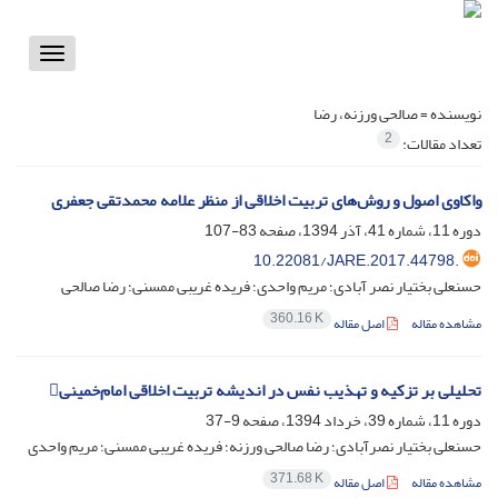
Toggle
vigation
نویسنده =
صالحی ورزنه، رضا
2
تعداد مقالات:
واکاوی اصول و روش‌های تربیت اخلاقی از منظر علامه محمدتقی جعفری
دوره 11، شماره 41، آذر 1394، صفحه
83-107
10.22081/JARE.2017.44798.
حسنعلی بختیار نصر آبادی؛ مریم واحدی؛ فریده غریبی ممسنی؛ رضا صالحی
360.16 K
مشاهده مقاله
اصل مقاله
تحلیلی بر تزکیه و تهذیب نفس در اندیشه تربیت اخلاقی امام‌خمینی
دوره 11، شماره 39، خرداد 1394، صفحه
9-37
حسنعلی بختیار نصرآبادی؛ رضا صالحی ورزنه؛ فریده غریبی ممسنی؛ مریم واحدی
371.68 K
مشاهده مقاله
اصل مقاله