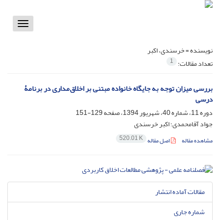
Toggle
vigation
نویسنده =
خرسندی، اکبر
1
تعداد مقالات:
بررسی میزان توجه به جایگاه خانواده مبتنی بر اخلاق‌مداری در برنامۀ
درسی
دوره 11، شماره 40، شهریور 1394، صفحه
129-151
جواد آقامحمدی؛ اکبر خرسندی
520.01 K
مشاهده مقاله
اصل مقاله
مقالات آماده انتشار
شماره جاری