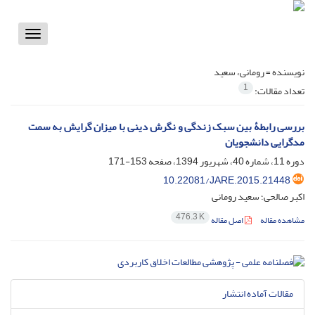
Toggle
vigation
نویسنده =
رومانی، سعید
1
تعداد مقالات:
بررسی رابطۀ بین سبک زندگی و نگرش دینی با میزان گرایش به سمت
مدگرایی دانشجویان
دوره 11، شماره 40، شهریور 1394، صفحه
153-171
10.22081/JARE.2015.21448
اکبر صالحی؛ سعید رومانی
476.3 K
مشاهده مقاله
اصل مقاله
مقالات آماده انتشار