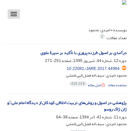
Toggle
vigation
نویسنده =
امیدی، محمود
2
تعداد مقالات:
درآمدی بر اصول فرزندپروری با تأکید بر سیرۀ علوی
دوره 12، شماره 44، شهریور 1395، صفحه
251-271
10.22081/JARE.2017.44984.
محمود امیدی؛ سیف اله فضل الهی قمشی
416.23 K
مشاهده مقاله
اصل مقاله
پژوهشی در اصول و روش‌های تربیت اخلاقی کودکان از دیدگاه امام علیو
ژان ژاک روسو
دوره 11، شماره 41، آذر 1394، صفحه
38-64
محمود امیدی؛ سیف اله فضل الهی قمشی