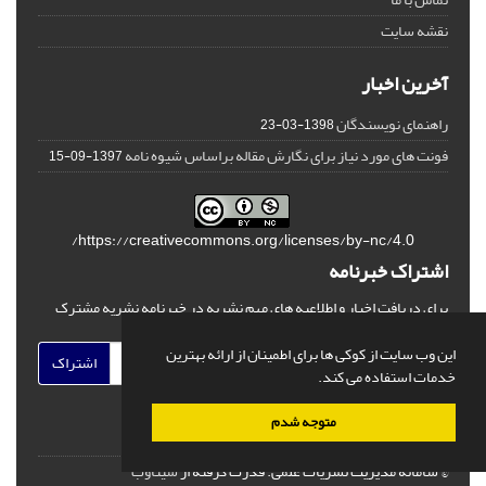
نقشه سایت
آخرین اخبار
راهنمای نویسندگان
1398-03-23
فونت های مورد نیاز برای نگارش مقاله براساس شیوه نامه
1397-09-15
https://creativecommons.org/licenses/by-nc/4.0/
اشتراک خبرنامه
برای دریافت اخبار و اطلاعیه های مهم نشریه در خبرنامه نشریه مشترک
شوید.
این وب سایت از کوکی ها برای اطمینان از ارائه بهترین
اشتراک
خدمات استفاده می کند.
متوجه شدم
© سامانه مدیریت نشریات علمی.
قدرت گرفته از
سیناوب