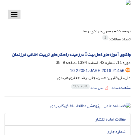
Toggle
vigation
نویسنده =
جعفری هرندی، رضا
1
تعداد مقالات:
واکاوی آموزه‌های اهل‌بیت در‌زمینة راهکارهای تربیت اخلاقی فرزندان
دوره 11، شماره 42، اسفند 1394، صفحه
9-38
10.22081/JARE.2016.21456
علی نقی فقیهی؛ حسن نجفی؛ رضا جعفری هرندی
509.78 K
مشاهده مقاله
اصل مقاله
مقالات آماده انتشار
شماره جاری