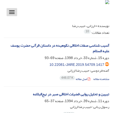
Toggle
vigation
نویسنده =
ارزانی، حبیب رضا
10
تعداد مقالات:
آسیب شناسی صفات اخلاقی نکوهیده در داستان قرآنی حضرت یوسف
علیه السلام
دوره 15، شماره 33، خرداد 1398، صفحه
69-93
10.22081/JARE.2019.54709.1417
آمنه فردوسی؛ حبیب رضا ارزانی
446.07 K
مشاهده مقاله
اصل مقاله
تبیین و تحلیل روایی فضیلت اخلاقی صبر در نهج‌البلاغه
دوره 11، شماره 39، خرداد 1394، صفحه
37-65
رسول ربانی؛ حبیب رضا ارزانی