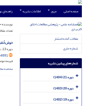
صفحه اصلی
مرور
اطلاعات نشریه
راهنمای ن
نویسنده =
تعداد مقال
مقالات آماده انتشار
خوش‌خُلقی
شماره جاری
دوره 13، شماره 49، آذر 1396، صفحه
64891
فهیمه مومن
شماره‌های پیشین نشریه
مشاهده مقال
دوره 21 (1404)
دوره 20 (1403)
دوره 19 (1402)