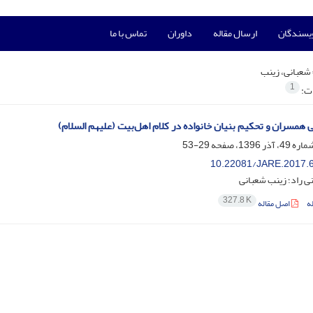
ویسندگان
ارسال مقاله
داوران
تماس با ما
شعبانی، زینب
1
ات:
 همسران و تحکیم بنیان خانواده در کلام اهل‌بیت (علیهم السلام)
29-53
10.22081/JARE.2017.
ی راد؛ زینب شعبانی
327.8 K
ه
اصل مقاله