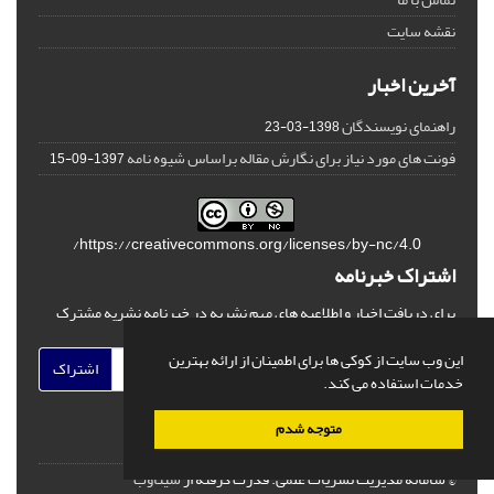
نقشه سایت
آخرین اخبار
راهنمای نویسندگان
1398-03-23
فونت های مورد نیاز برای نگارش مقاله براساس شیوه نامه
1397-09-15
https://creativecommons.org/licenses/by-nc/4.0/
اشتراک خبرنامه
برای دریافت اخبار و اطلاعیه های مهم نشریه در خبرنامه نشریه مشترک
شوید.
این وب سایت از کوکی ها برای اطمینان از ارائه بهترین
اشتراک
خدمات استفاده می کند.
متوجه شدم
© سامانه مدیریت نشریات علمی.
قدرت گرفته از
سیناوب