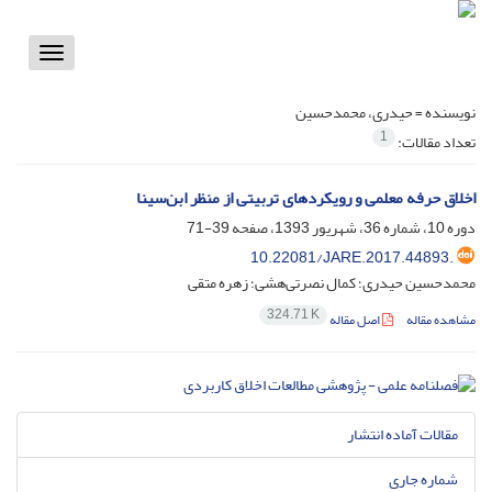
Toggle
vigation
نویسنده =
حیدری، محمدحسین
1
تعداد مقالات:
اخلاق حرفه معلمی و رویکردهای تربیتی از منظر ابن‌سینا
دوره 10، شماره 36، شهریور 1393، صفحه
39-71
10.22081/JARE.2017.44893.
محمدحسین حیدری؛ کمال نصرتی‌هشی؛ زهره متقی
324.71 K
مشاهده مقاله
اصل مقاله
مقالات آماده انتشار
شماره جاری