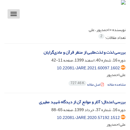
Toggle
vigation
نویسنده =
احمدپور، علی
2
تعداد مقالات:
بررسی لذت و لذت‌طلبی از منظر قرآن و مادی‌گرایان
دوره 16، شماره 40، اسفند 1399، صفحه
11-42
10.22081/JARE.2021.60097.1602
علی احمدپور
727.46 K
مشاهده مقاله
اصل مقاله
بررسی اعتدال؛ آثار و موانع آن از دیدگاه شهید مطهری
دوره 16، شماره 37، خرداد 1399، صفحه
65-88
10.22081/JARE.2020.57192.1512
علی احمدپور