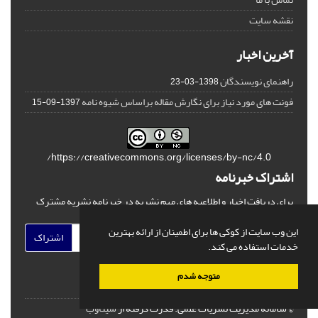
نقشه سایت
آخرین اخبار
راهنمای نویسندگان
1398-03-23
فونت های مورد نیاز برای نگارش مقاله براساس شیوه نامه
1397-09-15
https://creativecommons.org/licenses/by-nc/4.0/
اشتراک خبرنامه
برای دریافت اخبار و اطلاعیه های مهم نشریه در خبرنامه نشریه مشترک
شوید.
این وب سایت از کوکی ها برای اطمینان از ارائه بهترین
اشتراک
خدمات استفاده می کند.
متوجه شدم
© سامانه مدیریت نشریات علمی.
قدرت گرفته از
سیناوب