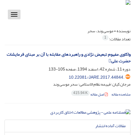
Toggle
vigation
نویسنده =
موسی وند، سحر
1
تعداد مقالات:
واکاوی مفهوم تبعیض نژادی و راهبردهای مقابله با آن بر مبنای فرمایشات
حضرت علی
دوره 11، شماره 42، اسفند 1394، صفحه
105-133
10.22081/JARE.2017.44844.
مرجان کیان؛ فهیمه نظام الاسلامی؛ سحر موسی وند
415.94 K
مشاهده مقاله
اصل مقاله
مقالات آماده انتشار