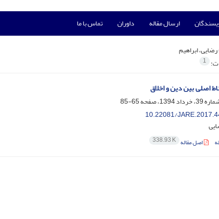
ویسندگان
ارسال مقاله
داوران
تماس با ما
رضایی، ابراهیم
1
ات:
اط اصلی بین دین و اخلاق
65-85
10.22081/JARE.2017.4
ایی
338.93 K
ه
اصل مقاله