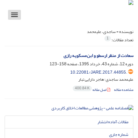
Toggle
vigation
نویسنده =
ساجدی، علیمحمد
1
تعداد مقالات:
سعادت از منظر ارسطو و ابن‌مسکویه رازی
دوره 12، شماره 43، خرداد 1395، صفحه
158-123
10.22081/JARE.2017.44855.
علیمحمد ساجدی؛ هاجر دارایی تبار
400.84 K
مشاهده مقاله
اصل مقاله
مقالات آماده انتشار
شماره جاری