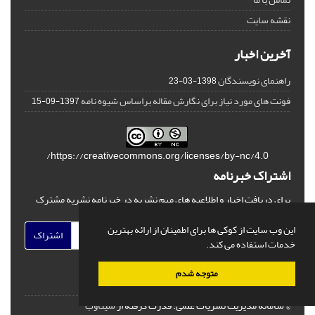
نقشه سایت
آخرین اخبار
راهنمای نویسندگان
1398-03-23
فونت های مورد نیاز برای نگارش مقاله براساس شیوه نامه
1397-09-15
https://creativecommons.org/licenses/by-nc/4.0/
اشتراک خبرنامه
برای دریافت اخبار و اطلاعیه های مهم نشریه در خبرنامه نشریه مشترک
شوید.
این وب سایت از کوکی ها برای اطمینان از ارائه بهترین
اشتراک
خدمات استفاده می کند.
متوجه شدم
© سامانه مدیریت نشریات علمی.
قدرت گرفته از
سیناوب