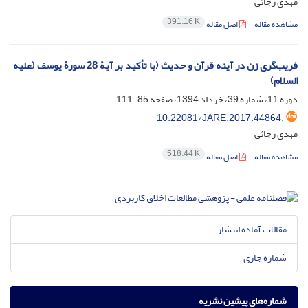
مهدی رجائی
391.16 K
مشاهده مقاله
اصل مقاله
فریب‌گری زن در آینه قرآن و حدیث (با تأکید بر آیۀ 28 سورۀ یوسف (علیه
السلام)
دوره 11، شماره 39، خرداد 1394، صفحه
85-111
10.22081/JARE.2017.44864.
مهدی رجائی
518.44 K
مشاهده مقاله
اصل مقاله
مقالات آماده انتشار
شماره جاری
شماره‌های پیشین نشریه