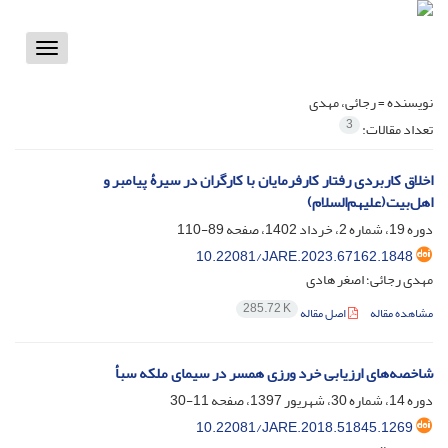
Toggle
vigation
نویسنده =
رجائی، مهدی
3
تعداد مقالات:
اخلاق کاربردی رفتار کارفرمایان با کارگران در سیرۀ پیامبر و
اهل‌بیت(علیهم‌السلام)
دوره 19، شماره 2، خرداد 1402، صفحه
89-110
10.22081/JARE.2023.67162.1848
مهدی رجائی؛ اصغر هادی
285.72 K
مشاهده مقاله
اصل مقاله
شاخصه‌های ارزیابی خرد ورزی همسر در سیمای ملکه سبأ
دوره 14، شماره 30، شهریور 1397، صفحه
11-30
10.22081/JARE.2018.51845.1269