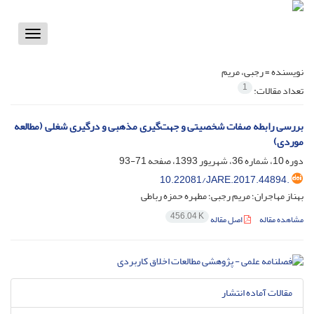
Toggle
vigation
نویسنده =
رجبی، مریم
1
تعداد مقالات:
بررسی رابطه صفات شخصیتی و جهت‌گیری مذهبی و درگیری شغلی (مطالعه
موردی)
دوره 10، شماره 36، شهریور 1393، صفحه
71-93
10.22081/JARE.2017.44894.
بهناز مهاجران؛ مریم رجبی؛ مطهره حمزه رباطی
456.04 K
مشاهده مقاله
اصل مقاله
مقالات آماده انتشار