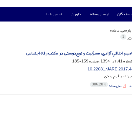
ویسندگان
ارسال مقاله
داوران
تماس با ما
پارسی، فاطمه
1
ات:
اهیم اخلاقیِ آزادی، مسؤلیت و نوع‌دوستی در مکتب رفاه اجتماعی
159-185
10.22081/JARE.2017.4
ی؛ امیر فرخ وندی
386.28 K
ه
اصل مقاله