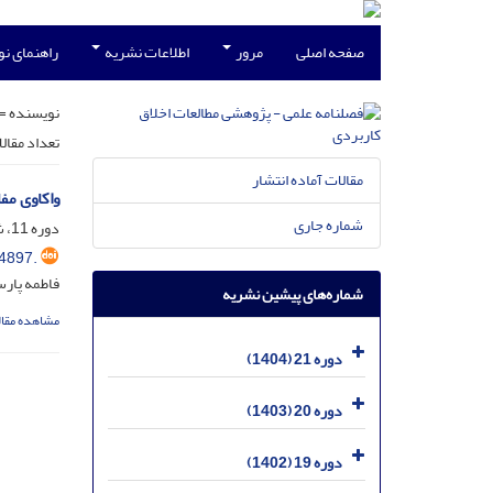
صفحه اصلی
مرور
اطلاعات نشریه
راهنمای ن
نویسنده =
تعداد مقال
مقالات آماده انتشار
واکاوی مف
شماره جاری
دوره 11، شماره 41، آذر 1394، صفحه
4897.
فاطمه پارس
شماره‌های پیشین نشریه
مشاهده مقال
دوره 21 (1404)
دوره 20 (1403)
دوره 19 (1402)