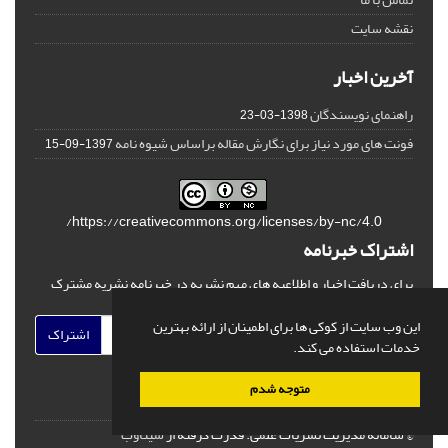
نقشه سایت
آخرین اخبار
راهنمای نویسندگان
1398-03-23
فونت های مورد نیاز برای نگارش مقاله براساس شیوه نامه
1397-09-15
https://creativecommons.org/licenses/by-nc/4.0/
اشتراک خبرنامه
برای دریافت اخبار و اطلاعیه های مهم نشریه در خبرنامه نشریه مشترک
شوید.
این وب سایت از کوکی ها برای اطمینان از ارائه بهترین
اشتراک
خدمات استفاده می کند.
متوجه شدم
© سامانه مدیریت نشریات علمی.
قدرت گرفته از
سیناوب