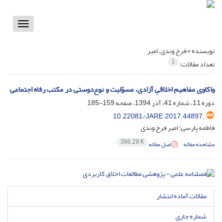
Toggle
vigation
نویسنده =
فرخ وندی، امیر
1
تعداد مقالات:
واکاوی مفاهیم اخلاقیِ آزادی، مسؤلیت و نوع‌دوستی در مکتب رفاه اجتماعی
دوره 11، شماره 41، آذر 1394، صفحه
159-185
10.22081/JARE.2017.44897.
فاطمه پارسی؛ امیر فرخ وندی
386.28 K
مشاهده مقاله
اصل مقاله
مقالات آماده انتشار
شماره جاری