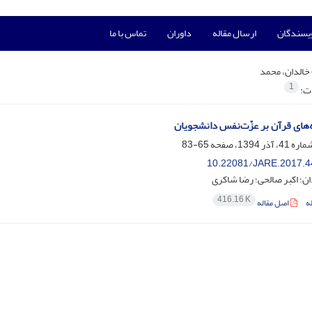
ویسندگان
ارسال مقاله
داوران
تماس با ما
خالدان، محمد
1
ات:
‌های قرآن بر عزّت‌نفس دانشجویان
65-83
10.22081/JARE.2017.4
ن؛ اکبر صالحی؛ رضا شاکری
416.16 K
ه
اصل مقاله