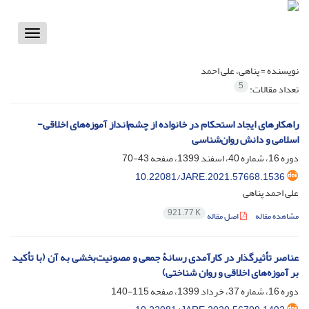
Toggle
vigation
نویسنده =
پناهی، علی احمد
5
تعداد مقالات:
راهکارهای ایجاد استحکام در خانواده از چشم‌انداز آموزه‌های اخلاقی-
اسلامی و دانش روان‌شناسی
دوره 16، شماره 40، اسفند 1399، صفحه
43-70
10.22081/JARE.2021.57668.1536
علی احمد پناهی
921.77 K
مشاهده مقاله
اصل مقاله
عناصر تأثیرگذار در کارآمدی رسانۀ جمعی و مصونیت‌بخشی به آن (با تأکید
بر آموزه‌های اخلاقی و روان شناختی)
دوره 16، شماره 37، خرداد 1399، صفحه
115-140