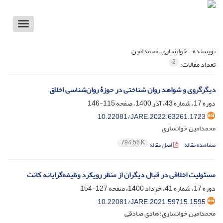
Toggle
vigation
نویسنده =
خوانساری، محمدامین
2
تعداد مقالات:
دیگرگروی و شواهد روان شناختی در حوزۀ روان‌شناسی اخلاق
دوره 17، شماره 43، آذر 1400، صفحه
115-146
10.22081/JARE.2022.63261.1723
محمدامین خوانساری
794.56 K
مشاهده مقاله
اصل مقاله
مسئولیت اخلاقی در قبال دیگران از منظر رویکرد وظیفه‌گرایانه کانت
دوره 17، شماره 41، خرداد 1400، صفحه
127-154
10.22081/JARE.2021.59715.1595
محمدامین خوانساری؛ هادی صادقی